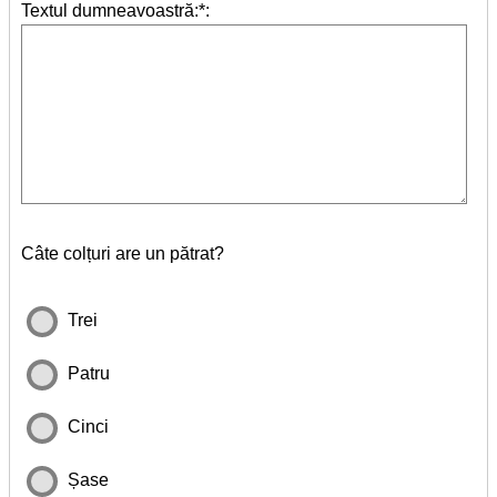
Textul dumneavoastră:*:
Câte colțuri are un pătrat?
Trei
Patru
Cinci
Șase