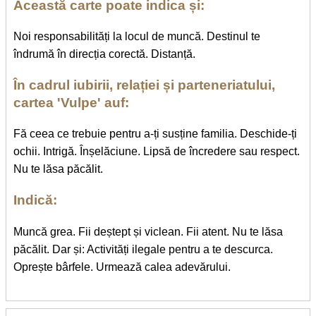
Această carte poate indica și:
Noi responsabilități la locul de muncă. Destinul te
îndrumă în direcția corectă. Distanță.
În cadrul iubirii, relației și parteneriatului,
cartea 'Vulpe' auf:
Fă ceea ce trebuie pentru a-ți susține familia. Deschide-ți
ochii. Intrigă. Înșelăciune. Lipsă de încredere sau respect.
Nu te lăsa păcălit.
Indică:
Muncă grea. Fii deștept și viclean. Fii atent. Nu te lăsa
păcălit. Dar și: Activități ilegale pentru a te descurca.
Oprește bârfele. Urmează calea adevărului.