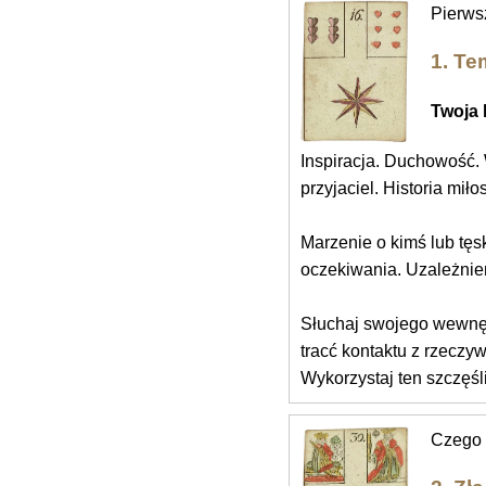
Pierws
1. Te
Twoja 
Inspiracja. Duchowość. 
przyjaciel. Historia miło
Marzenie o kimś lub tęs
oczekiwania. Uzależnie
Słuchaj swojego wewnęt
tracć kontaktu z rzeczyw
Wykorzystaj ten szczęśli
Czego u