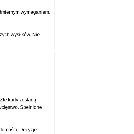
nadmiernym wymaganiem.
żych wysiłków. Nie
Złe karty zostaną
ycięstwo. Spełnione
adomości. Decyzje