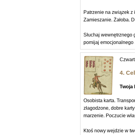
Patrzenie na związek 
Zamieszanie. Żałoba. D
Słuchaj wewnętrznego g
pomijaj emocjonalnego
Czwarta
4. Cel
Twoja 
Osobista karta. Transpo
złagodzone, dobre kart
marzenie. Poczucie włas
Ktoś nowy wejdzie w tw