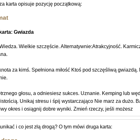
za karta opisuje pozycję początkową:
mat
karta: Gwiazda
Wiedza. Wielkie szczęście. Alternatywnie:Atrakcyjność. Karmic
sna.
knota za kimś. Spełniona miłość Ktoś pod szczęśliwą gwiazdą. 
nie.
rznego głosu, a odniesiesz sukces. Uznanie. Kemping lub węd
istością. Unikaj stresu i śpij wystarczająco Nie marz za dużo. B
wy okres i osiągnij dobre wyniki. Zmień rzeczy, jeśli możesz
nikać i co jest złą drogą? O tym mówi druga karta: